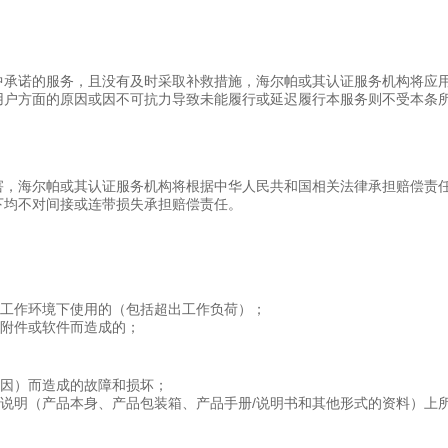
中承诺的服务，且没有及时采取补救措施，海尔帕或其认证服务机构将应
用户方面的原因或因不可抗力导致未能履行或延迟履行本服务则不受本条
害，海尔帕或其认证服务机构将根据中华人民共和国相关法律承担赔偿责
下均不对间接或连带损失承担赔偿责任。
的工作环境下使用的（包括超出工作负荷）；
品附件或软件而造成的；
原因）而造成的故障和损坏；
使用说明（产品本身、产品包装箱、产品手册/说明书和其他形式的资料）