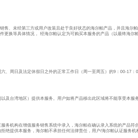
地区销售、未经第三方或用户改装且处于良好状态的海尔帕产品，并且海尔
、零件更换等具体情况， 经海尔帕认定为可购买本服务的产品（以最终海尔
周六、周日及法定休假日之外的正常工作日（周一至周五）的
9：00-17：
门以及台湾地区）提供本服务。用户如将产品移出此区域将不能享受本服
证服务机构在增值服务销售系统中录入，海尔帕在确认录入系统的产品符
帕拒绝提供本服务，海尔帕不承担任何法律责任，用户
/海尔帕认证服务机
。