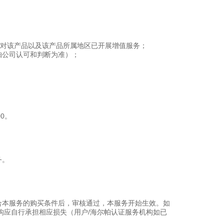
帕对该产品以及该产品所属地区已开展增值服务；
帕公司认可和判断为准）；
00。
务。
合本服务的购买条件后，审核通过，本服务开始生效。如
构应自行承担相应损失（用户/海尔帕认证服务机构如已